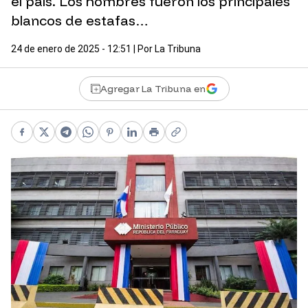
el país. Los hombres fueron los principales
blancos de estafas…
24 de enero de 2025 - 12:51
| Por
La Tribuna
Agregar La Tribuna en
Facebook
X
Telegram
WhatsApp
Pinterest
LinkedIn
Print
Copy link