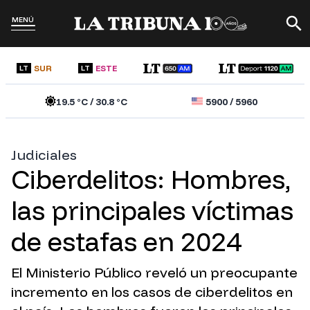
MENÚ
SUR
ESTE
LT
LT
19.5
°C /
30.8
°C
5900
/
5960
Judiciales
Ciberdelitos: Hombres,
las principales víctimas
de estafas en 2024
El Ministerio Público reveló un preocupante
incremento en los casos de ciberdelitos en