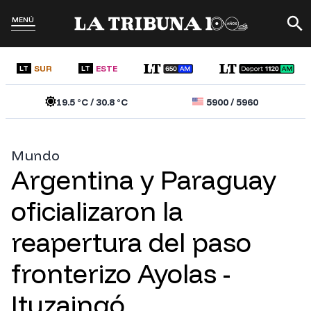
MENÚ
SUR
ESTE
LT
LT
19.5
°C /
30.8
°C
5900
/
5960
Mundo
Argentina y Paraguay
oficializaron la
reapertura del paso
fronterizo Ayolas -
Ituzaingó