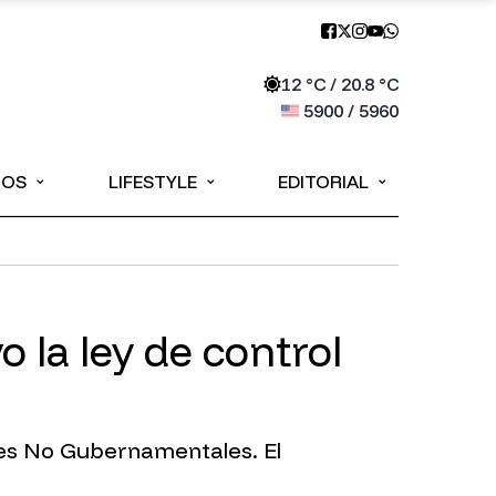
12
°C /
20.8
°C
5900
/
5960
⌄
⌄
⌄
IOS
LIFESTYLE
EDITORIAL
 la ley de control
ones No Gubernamentales. El