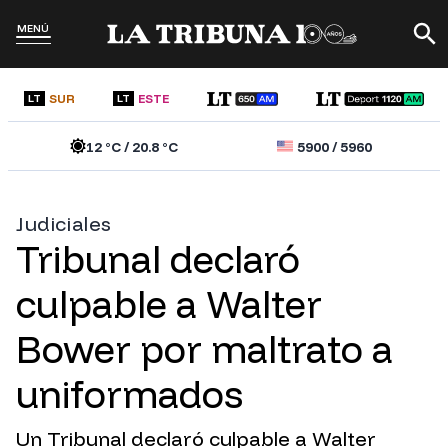
MENÚ
SUR
ESTE
LT
LT
12
°C /
20.8
°C
5900
/
5960
Judiciales
Tribunal declaró
culpable a Walter
Bower por maltrato a
uniformados
Un Tribunal declaró culpable a Walter