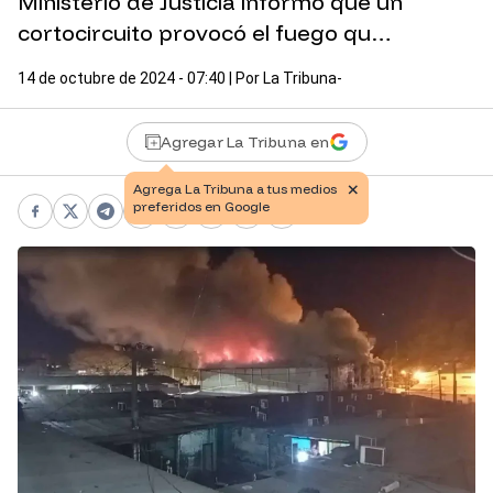
Ministerio de Justicia informó que un
cortocircuito provocó el fuego qu…
14 de octubre de 2024 - 07:40
| Por
La Tribuna-
Agregar La Tribuna en
Facebook
X
Telegram
WhatsApp
Pinterest
LinkedIn
Print
Copy link