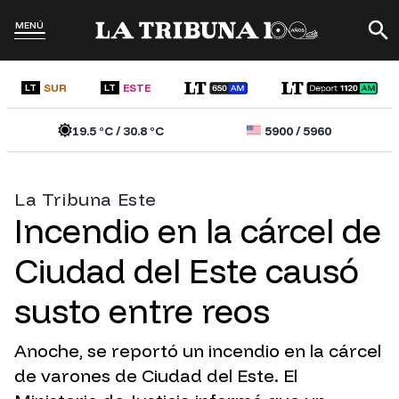
MENÚ
SUR
ESTE
LT
LT
19.5
°C /
30.8
°C
5900
/
5960
La Tribuna Este
Incendio en la cárcel de
Ciudad del Este causó
susto entre reos
Anoche, se reportó un incendio en la cárcel
de varones de Ciudad del Este. El