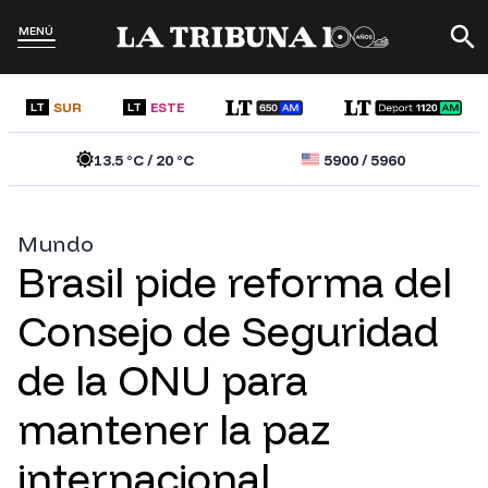
MENÚ
SUR
ESTE
LT
LT
13.5
°C /
20
°C
5900
/
5960
Mundo
Brasil pide reforma del
Consejo de Seguridad
de la ONU para
mantener la paz
internacional