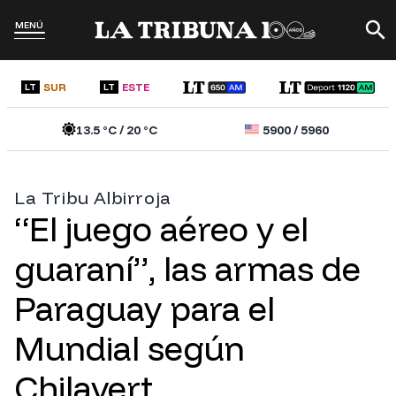
MENÚ
SUR
ESTE
LT
LT
13.5
°C /
20
°C
5900
/
5960
La Tribu Albirroja
“El juego aéreo y el
guaraní”, las armas de
Paraguay para el
Mundial según
Chilavert