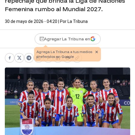
repechaje que brinda la Liga de Naciones
Femenina rumbo al Mundial 2027.
30 de mayo de 2026 - 04:20
| Por
La Tribuna
Agregar La Tribuna en
Facebook
X
Telegram
WhatsApp
Pinterest
LinkedIn
Print
Copy link