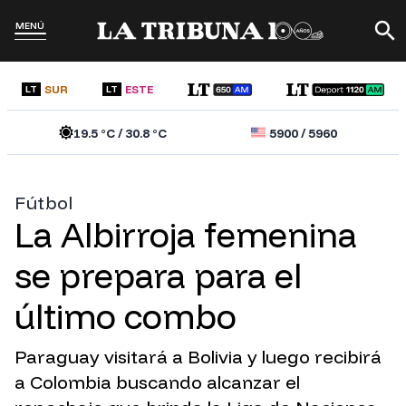
MENÚ
SUR
ESTE
LT
LT
19.5
°C /
30.8
°C
5900
/
5960
Fútbol
La Albirroja femenina
se prepara para el
último combo
Paraguay visitará a Bolivia y luego recibirá
a Colombia buscando alcanzar el