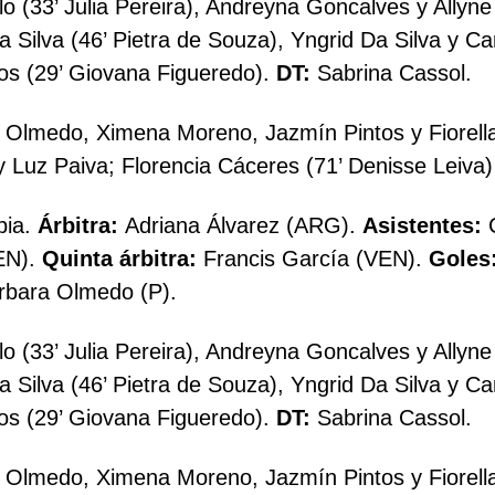
 (33’ Julia Pereira), Andreyna Goncalves y Allyne D
a Silva (46’ Pietra de Souza), Yngrid Da Silva y C
s (29’ Giovana Figueredo).
DT:
Sabrina Cassol.
Olmedo, Ximena Moreno, Jazmín Pintos y Fiorella 
 y Luz Paiva; Florencia Cáceres (71’ Denisse Leiva
bia.
Árbitra:
Adriana Álvarez (ARG).
Asistentes:
C
EN).
Quinta árbitra:
Francis García (VEN).
Goles
rbara Olmedo (P).
 (33’ Julia Pereira), Andreyna Goncalves y Allyne D
a Silva (46’ Pietra de Souza), Yngrid Da Silva y C
s (29’ Giovana Figueredo).
DT:
Sabrina Cassol.
Olmedo, Ximena Moreno, Jazmín Pintos y Fiorella 