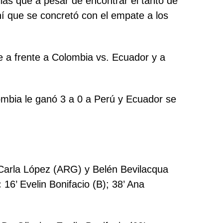
las que a pesar de encontrar el tanto de
ní que se concretó con el empate a los
te a frente a Colombia vs. Ecuador y a
ombia le ganó 3 a 0 a Perú y Ecuador se
arla López (ARG) y Belén Bevilacqua
:
16’ Evelin Bonifacio (B); 38’ Ana