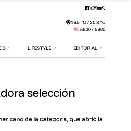
19.5
°C /
30.8
°C
5900
/
5960
⌄
⌄
⌄
OS
LIFESTYLE
EDITORIAL
eadora selección
ericano de la categoría, que abrió la