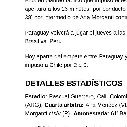
El buen planteo táctico que impuso el e
apertura a los 16 minutos, por conducto 
38'´por intermedio de Ana Morganti contr
Paraguay volverá a jugar el jueves a las
Brasil vs. Perú.
Hoy aparte del empate entre Paraguay y 
impuso a Chile por 2 a 0.
DETALLES ESTADÍSTICOS
Estadio:
Pascual Guerrero, Cali, Colom
(ARG).
Cuarta árbitra:
Ana Méndez (V
Morganti c/s/v (P).
Amonestada:
61’ Bá