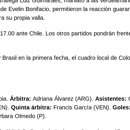
stratega Luiz Guimaraes, maniató a las verdeamaril
de Evelin Bonifacio, permitieron la reacción guara
a su propia valla.
 17.00 ante Chile. Los otros partidos pondrán fren
Brasil en la primera fecha, el cuadro local de Col
bia.
Árbitra:
Adriana Álvarez (ARG).
Asistentes:
C
EN).
Quinta árbitra:
Francis García (VEN).
Goles
rbara Olmedo (P).