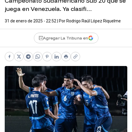
Campeonato Sudamericano Sub 20 que se
juega en Venezuela. Ya clasifi…
31 de enero de 2025 - 22:52
| Por
Rodrigo Raúl López Riquelme
Agregar La Tribuna en
Facebook
X
Telegram
WhatsApp
Pinterest
LinkedIn
Print
Copy link