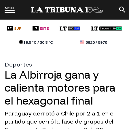
MENÚ
SUR
ESTE
LT
LT
19.5
°C /
30.8
°C
5920
/
5970
Deportes
La Albirroja gana y
calienta motores para
el hexagonal final
Paraguay derrotó a Chile por 2 a 1 en el
partido que cerró la fase de grupos del