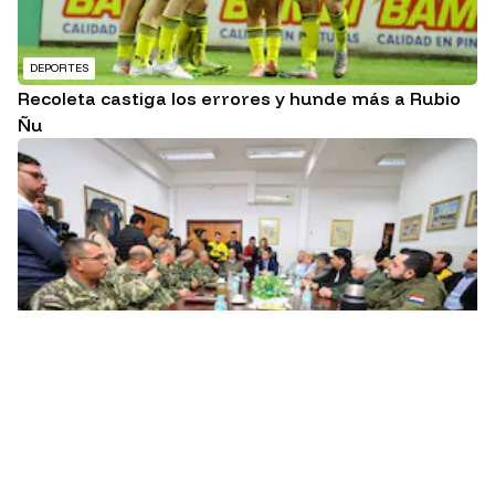
DEPORTES
Recoleta castiga los errores y hunde más a Rubio
Ñu
LOCALES
Instituciones dirigen acciones ante efectos
climáticos y piden apoyo ciudadano