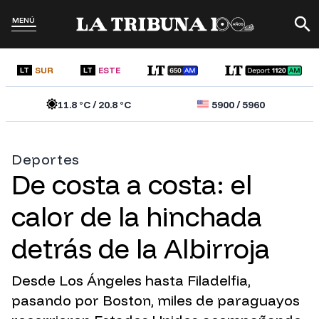
MENÚ
SUR
ESTE
LT
LT
11.8
°C /
20.8
°C
5900
/
5960
Deportes
De costa a costa: el
calor de la hinchada
detrás de la Albirroja
Desde Los Ángeles hasta Filadelfia,
pasando por Boston, miles de paraguayos