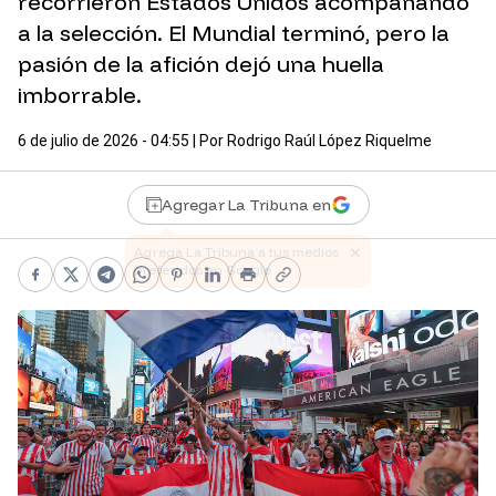
recorrieron Estados Unidos acompañando
a la selección. El Mundial terminó, pero la
pasión de la afición dejó una huella
imborrable.
6 de julio de 2026 - 04:55
| Por
Rodrigo Raúl López Riquelme
Agregar La Tribuna en
Facebook
X
Telegram
WhatsApp
Pinterest
LinkedIn
Print
Copy link