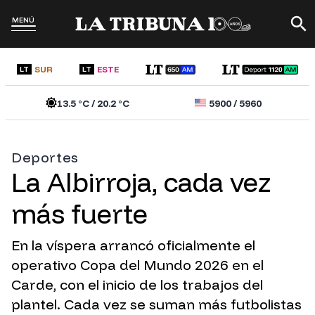
MENÚ
SUR
ESTE
LT
LT
13.5
°C /
20.2
°C
5900
/
5960
Deportes
La Albirroja, cada vez
más fuerte
En la víspera arrancó oficialmente el
operativo Copa del Mundo 2026 en el
Carde, con el inicio de los trabajos del
plantel. Cada vez se suman más futbolistas