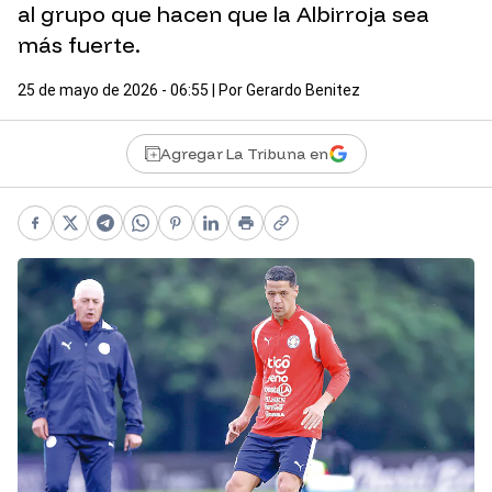
al grupo que hacen que la Albirroja sea
más fuerte.
25 de mayo de 2026 - 06:55
| Por
Gerardo Benitez
Agregar La Tribuna en
Facebook
X
Telegram
WhatsApp
Pinterest
LinkedIn
Print
Copy link