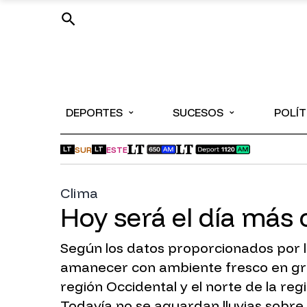
⌄
⌄
DEPORTES
SUCESOS
POLÍT
SUR
ESTE
LT
LT
Clima
Hoy será el día más
Según los datos proporcionados por la
amanecer con ambiente fresco en gran 
región Occidental y el norte de la r
Todavía no se aguardan lluvias sobre e