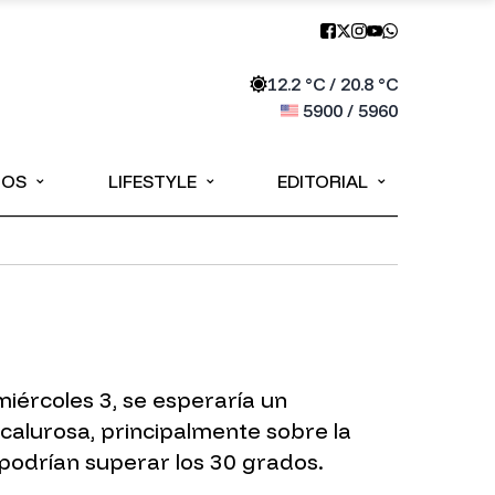
12.2
°C /
20.8
°C
5900
/
5960
⌄
⌄
⌄
IOS
LIFESTYLE
EDITORIAL
iércoles 3, se esperaría un
 calurosa, principalmente sobre la
 podrían superar los 30 grados.