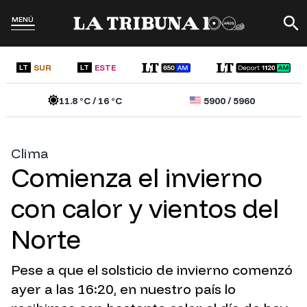
MENÚ
SUR
ESTE
LT
LT
11.8
°C /
16
°C
5900
/
5960
Clima
Comienza el invierno
con calor y vientos del
Norte
Pese a que el solsticio de invierno comenzó
ayer a las 16:20, en nuestro país lo