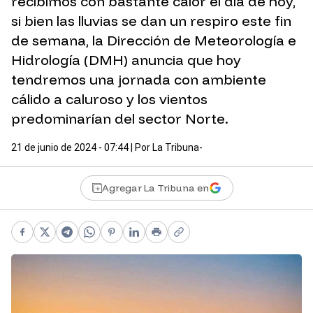
recibimos con bastante calor el día de hoy,
si bien las lluvias se dan un respiro este fin
de semana, la Dirección de Meteorología e
Hidrología (DMH) anuncia que hoy
tendremos una jornada con ambiente
cálido a caluroso y los vientos
predominarían del sector Norte.
21 de junio de 2024 - 07:44
| Por
La Tribuna-
Agregar La Tribuna en
Facebook
X
Telegram
WhatsApp
Pinterest
LinkedIn
Print
Copy link