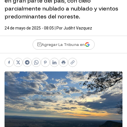
en gran parte del país, con cielo
parcialmente nublado a nublado y vientos
predominantes del noreste.
24 de mayo de 2025 - 08:05
| Por
Judiht Vazquez
Agregar La Tribuna en
Facebook
X
Telegram
WhatsApp
Pinterest
LinkedIn
Print
Copy link