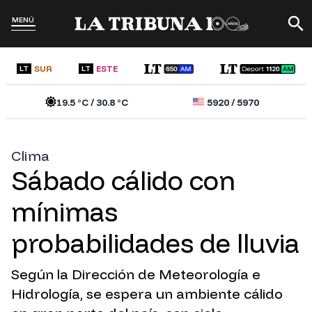
MENÚ
SUR
ESTE
LT
LT
19.5
°C /
30.8
°C
5920
/
5970
Clima
Sábado cálido con
mínimas
probabilidades de lluvia
Según la Dirección de Meteorología e
Hidrología, se espera un ambiente cálido