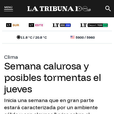
MENÚ
SUR
ESTE
LT
LT
11.8
°C /
20.8
°C
5900
/
5960
Clima
Semana calurosa y
posibles tormentas el
jueves
Inicia una semana que en gran parte
estará caracterizada por un ambiente