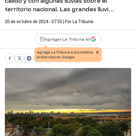
cálido y con algunas lluvias sobre el
territorio nacional. Las grandes lluvi…
20 de octubre de 2024 - 07:55
| Por
La Tribuna-
Agregar La Tribuna en
Facebook
X
Telegram
WhatsApp
Pinterest
LinkedIn
Print
Copy link