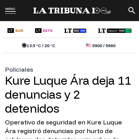
MENÚ
SUR
ESTE
LT
LT
13.5
°C /
20
°C
5900
/
5960
Policiales
Kure Luque Ára deja 11
denuncias y 2
detenidos
Operativo de seguridad en Kure Luque
Ára registró denuncias por hurto de