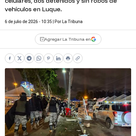
celulares, dos detenidos y sin robos de
vehículos en Luque.
6 de julio de 2026 - 10:35
| Por
La Tribuna
Agregar La Tribuna en
Facebook
X
Telegram
WhatsApp
Pinterest
LinkedIn
Print
Copy link