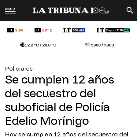
MENÚ
SUR
ESTE
LT
LT
12.2
°C /
20.8
°C
5900
/
5960
Policiales
Se cumplen 12 años
del secuestro del
suboficial de Policía
Edelio Morínigo
Hoy se cumplen 12 años del secuestro del