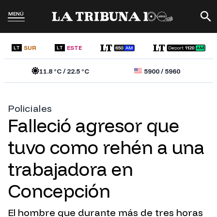
MENÚ
SUR
ESTE
LT
LT
11.8
°C /
22.5
°C
5900
/
5960
Policiales
Falleció agresor que
tuvo como rehén a una
trabajadora en
Concepción
El hombre que durante más de tres horas