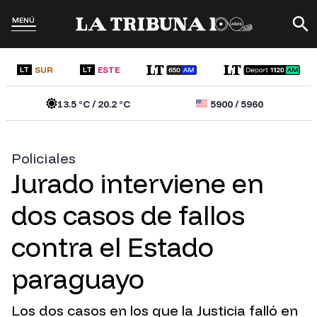
MENÚ
SUR
ESTE
LT
LT
13.5
°C /
20.2
°C
5900
/
5960
Policiales
Jurado interviene en
dos casos de fallos
contra el Estado
paraguayo
Los dos casos en los que la Justicia falló en