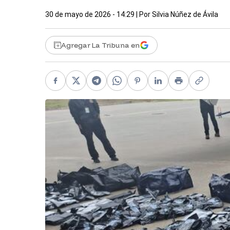
30 de mayo de 2026 - 14:29
| Por
Silvia Núñez de Ávila
Agregar La Tribuna en
Facebook
X
Telegram
WhatsApp
Pinterest
LinkedIn
Print
Copy li