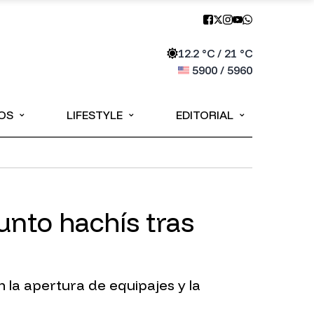
12.2
°C /
21
°C
5900
/
5960
⌄
⌄
⌄
OS
LIFESTYLE
EDITORIAL
sunto hachís tras
n la apertura de equipajes y la