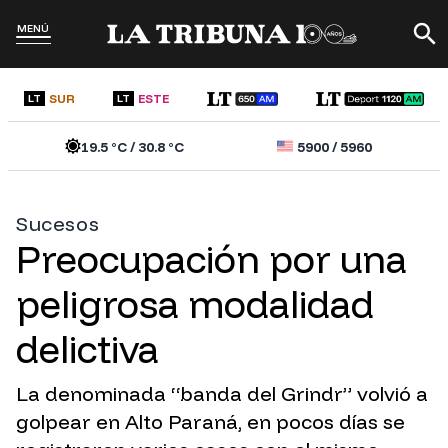
MENÚ
SUR
ESTE
LT
LT
19.5
°C /
30.8
°C
5900
/
5960
Sucesos
Preocupación por una
peligrosa modalidad
delictiva
La denominada “banda del Grindr” volvió a
golpear en Alto Paraná, en pocos días se