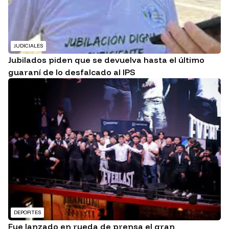
JUDICIALES
Jubilados piden que se devuelva hasta el último
guaraní de lo desfalcado al IPS
DEPORTES
Fue lanzado en rueda de prensa el gran