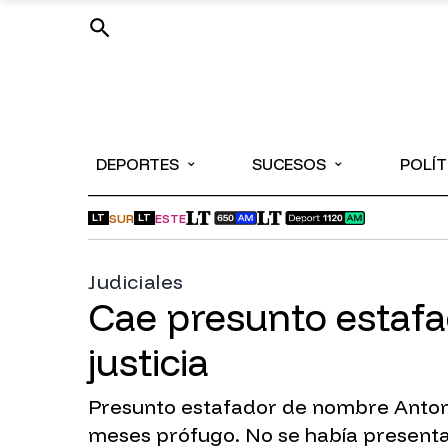
⌄
⌄
DEPORTES
SUCESOS
POLÍT
SUR
ESTE
LT
LT
Judiciales
Cae presunto estafa
justicia
Presunto estafador de nombre Antonio
meses prófugo. No se había presentad