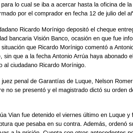
ara lo cual se iba a acercar hasta la oficina de la
firmado por el comprador en fecha 12 de julio del a
udadano Ricardo Morínigo depositó el cheque entre
idad bancaria Visión Banco, ocasión en que fue in
, situación que Ricardo Morínigo comentó a Antoni
e, sin que a la fecha Antonio Arrúa haya abonado 
 al ciudadano Ricardo Morínigo.
 juez penal de Garantías de Luque, Nelson Romero
 no se presentó y el magistrado dictó su orden de
a Vian fue detenido el viernes último en Luque y f
aptura que pesaba en su contra. Además, ordenó su 
vas a la prisión. Cuenta con otros antecedentes po