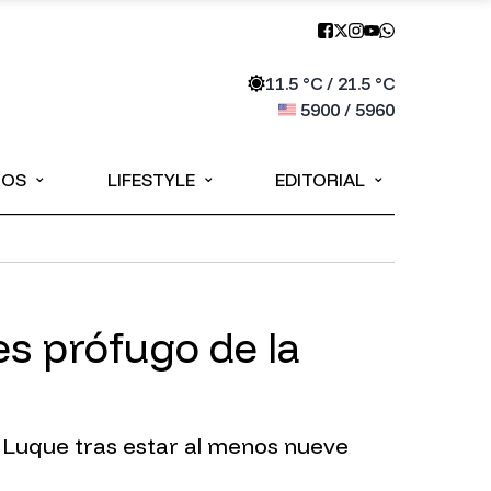
11.5
°C /
21.5
°C
5900
/
5960
⌄
⌄
⌄
IOS
LIFESTYLE
EDITORIAL
s prófugo de la
 Luque tras estar al menos nueve