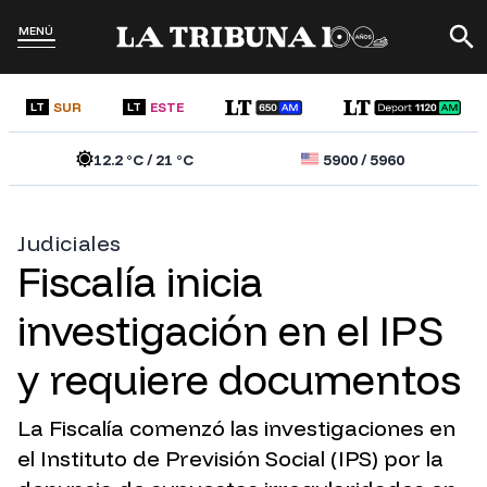
MENÚ
SUR
ESTE
LT
LT
12.2
°C /
21
°C
5900
/
5960
Judiciales
Fiscalía inicia
investigación en el IPS
y requiere documentos
La Fiscalía comenzó las investigaciones en
el Instituto de Previsión Social (IPS) por la