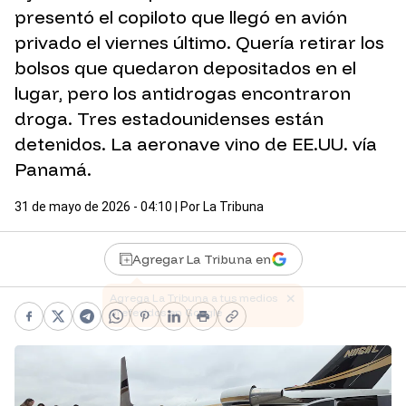
presentó el copiloto que llegó en avión
privado el viernes último. Quería retirar los
bolsos que quedaron depositados en el
lugar, pero los antidrogas encontraron
droga. Tres estadounidenses están
detenidos. La aeronave vino de EE.UU. vía
Panamá.
31 de mayo de 2026 - 04:10
| Por
La Tribuna
Agregar La Tribuna en
Facebook
X
Telegram
WhatsApp
Pinterest
LinkedIn
Print
Copy link