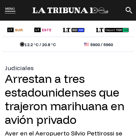
MENÚ
SUR
ESTE
LT
LT
12.2
°C /
20.8
°C
5900
/
5960
Judiciales
Arrestan a tres
estadounidenses que
trajeron marihuana en
avión privado
Ayer en el Aeropuerto Silvio Pettirossi se