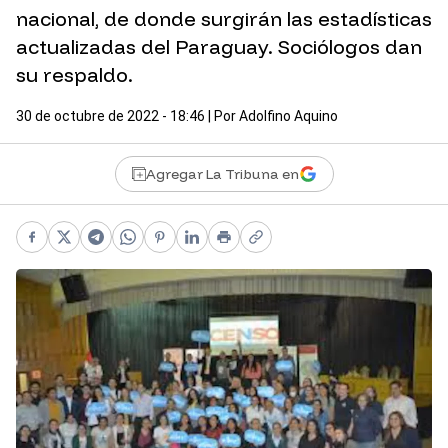
nacional, de donde surgirán las estadísticas
actualizadas del Paraguay. Sociólogos dan
su respaldo.
30 de octubre de 2022 - 18:46
| Por
Adolfino Aquino
Agregar La Tribuna en
Facebook
X
Telegram
WhatsApp
Pinterest
LinkedIn
Print
Copy link