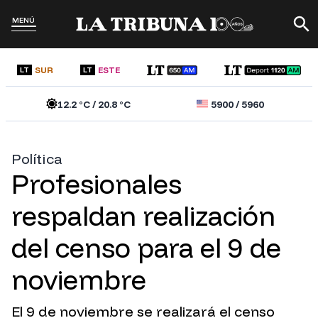
MENÚ
SUR
ESTE
LT
LT
12.2
°C /
20.8
°C
5900
/
5960
Política
Profesionales
respaldan realización
del censo para el 9 de
noviembre
El 9 de noviembre se realizará el censo