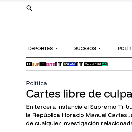
⌄
⌄
DEPORTES
SUCESOS
POLÍT
SUR
ESTE
LT
LT
Política
Cartes libre de culp
En tercera instancia el Supremo Tribu
la República Horacio Manuel Cartes Ja
de cualquier investigación relacionada