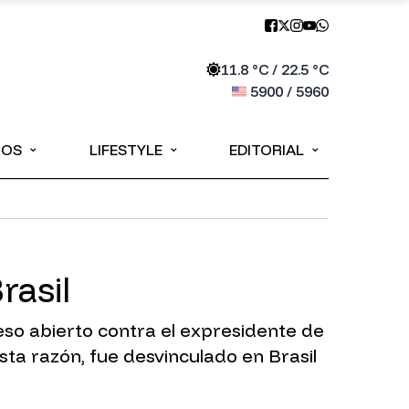
11.8
°C /
22.5
°C
5900
/
5960
⌄
⌄
⌄
IOS
LIFESTYLE
EDITORIAL
rasil
eso abierto contra el expresidente de
sta razón, fue desvinculado en Brasil