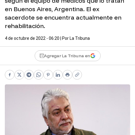
según el equipo de médicos que lo tratan
en Buenos Aires, Argentina. El ex
sacerdote se encuentra actualmente en
rehabilitación.
4 de octubre de 2022 - 06:20
| Por
La Tribuna
Agregar La Tribuna en
Facebook
X
Telegram
WhatsApp
Pinterest
LinkedIn
Print
Copy link