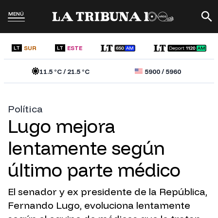
MENÚ
SUR
ESTE
LT
LT
11.5
°C /
21.5
°C
5900
/
5960
Política
Lugo mejora
lentamente según
último parte médico
El senador y ex presidente de la República,
Fernando Lugo, evoluciona lentamente