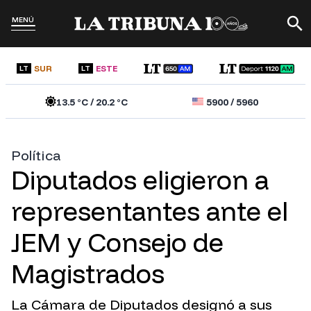
MENÚ
SUR
ESTE
LT
LT
13.5
°C /
20.2
°C
5900
/
5960
Política
Diputados eligieron a
representantes ante el
JEM y Consejo de
Magistrados
La Cámara de Diputados designó a sus