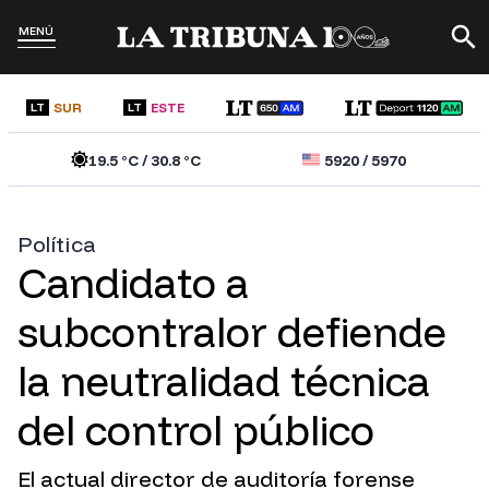
MENÚ
SUR
ESTE
LT
LT
19.5
°C /
30.8
°C
5920
/
5970
Política
Candidato a
subcontralor defiende
la neutralidad técnica
del control público
El actual director de auditoría forense