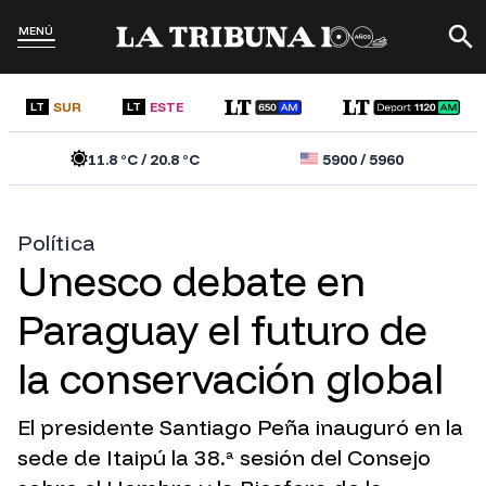
MENÚ
SUR
ESTE
LT
LT
11.8
°C /
20.8
°C
5900
/
5960
Política
Unesco debate en
Paraguay el futuro de
la conservación global
El presidente Santiago Peña inauguró en la
sede de Itaipú la 38.ª sesión del Consejo