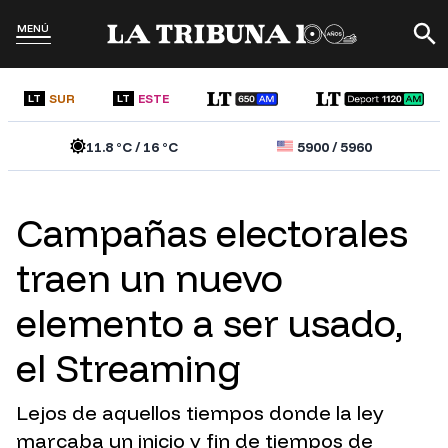
MENÚ
SUR
ESTE
LT
LT
11.8
°C /
16
°C
5900
/
5960
Campañas electorales
traen un nuevo
elemento a ser usado,
el Streaming
Lejos de aquellos tiempos donde la ley
marcaba un inicio y fin de tiempos de