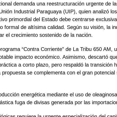
onal demanda una reestructuración urgente de las p
Unión Industrial Paraguaya (UIP), quien analizó lo
jetivo primordial del Estado debe centrarse exclusi
formal de altísima calidad. Según su visión, la ind
r el crecimiento sostenido de la nación.
rograma “Contra Corriente” de La Tribu 650 AM, u
notable impacto económico. Asimismo, descartó qu
práctica a corto plazo, pero respaldó la transición
ta propuesta se complementa con el gran potencial 
producción energética mediante el uso de oleagino
drástica fuga de divisas generada por las importaci
ógicas requiere la urgente especialización del cap