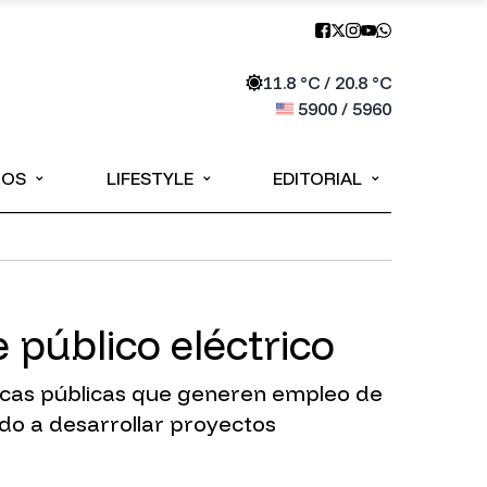
11.8
°C /
20.8
°C
5900
/
5960
⌄
⌄
⌄
IOS
LIFESTYLE
EDITORIAL
 público eléctrico
íticas públicas que generen empleo de
ndo a desarrollar proyectos