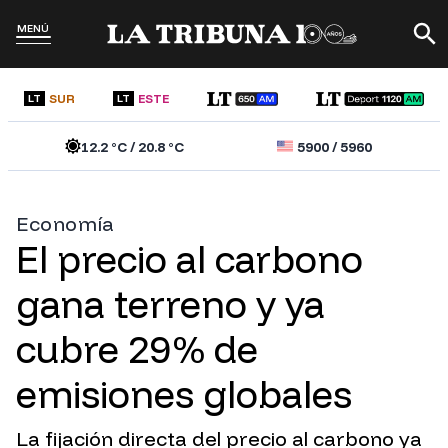
MENÚ
SUR
ESTE
LT
LT
12.2
°C /
20.8
°C
5900
/
5960
Economía
El precio al carbono
gana terreno y ya
cubre 29% de
emisiones globales
La fijación directa del precio al carbono ya