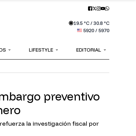
19.5
°C /
30.8
°C
5920
/
5970
⌄
⌄
⌄
OS
LIFESTYLE
EDITORIAL
 embargo preventivo
nero
fuerza la investigación fiscal por