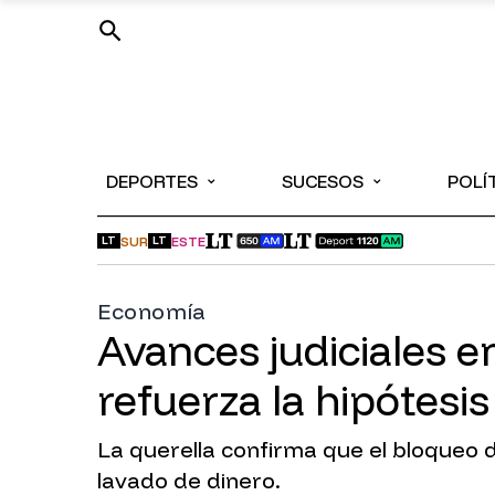
⌄
⌄
DEPORTES
SUCESOS
POLÍ
SUR
ESTE
LT
LT
Economía
Avances judiciales e
refuerza la hipótesi
La querella confirma que el bloqueo d
lavado de dinero.