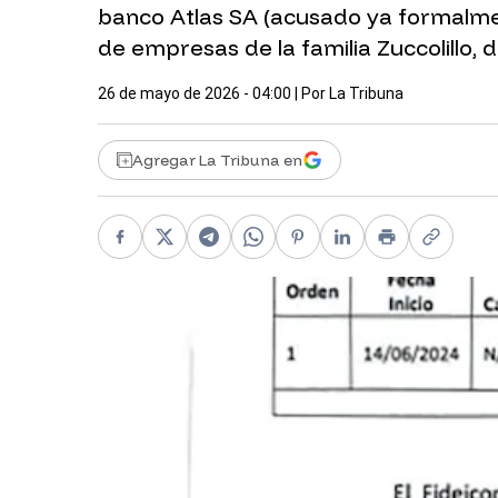
banco Atlas SA (acusado ya formalmen
de empresas de la familia Zuccolillo
26 de mayo de 2026 - 04:00
| Por
La Tribuna
Agregar La Tribuna en
Facebook
X
Telegram
WhatsApp
Pinterest
LinkedIn
Print
Copy li