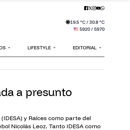
19.5
°C /
30.8
°C
5920
/
5970
⌄
⌄
⌄
OS
LIFESTYLE
EDITORIAL
ada a presunto
A (IDESA) y Raíces como parte del
mebol Nicolás Leoz. Tanto IDESA como