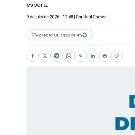
espera.
9 de julio de 2026 - 12:48
| Por
Raúl Coronel
Agregar La Tribuna en
Facebook
X
Telegram
WhatsApp
Pinterest
LinkedIn
Print
Copy li