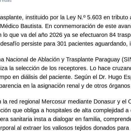
 vidas
asplante, instituido por la Ley N.º 5.603 en tributo
Médico Bautista. En conmemoración de este avance 
en lo que va del año 2026 ya se efectuaron 84 tras
desafío persiste para 301 pacientes aguardando, i
ma Nacional de Ablación y Trasplante Paraguay (SI
za la selección de los receptores. Lo hace cruzan
empo en diálisis del paciente. Según el Dr. Hugo Esp
parencia en la asignación renal y de otros órganos 
 la red regional Mercosur mediante Donasur y el 
ión que obliga a hospitales de alta complejidad a 
era sanitaria insta a dialogar en familia, comprend
orporal al extraer los valiosos tejidos donados par