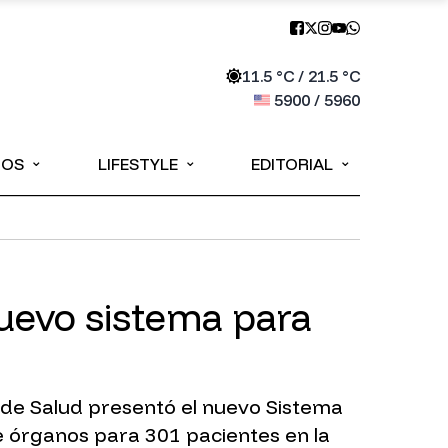
11.5
°C /
21.5
°C
5900
/
5960
⌄
⌄
⌄
IOS
LIFESTYLE
EDITORIAL
nuevo sistema para
o de Salud presentó el nuevo Sistema
de órganos para 301 pacientes en la