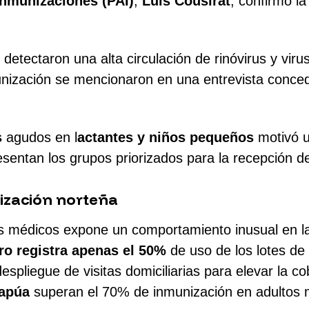
nmunizaciones (PAI)
,
Luis Cousirat
, confirmó l
detectaron una alta circulación de rinóvirus y virus 
munización se mencionaron en una entrevista conc
s
agudos en l
actantes y niños pequeños
motivó 
esentan los grupos priorizados para la recepción d
lización norteña
mos médicos expone un comportamiento inusual en l
o registra
apenas el 50%
de uso de los lotes de
espliegue de visitas domiciliarias para elevar la c
tapúa
superan el 70% de inmunización en adultos 