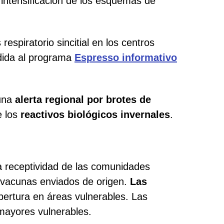
a intensificación de los esquemas de
respiratorio sincitial en los centros
edida al programa
Espresso informativo
una
alerta regional por brotes de
e los
reactivos biológicos invernales
.
a receptividad de las comunidades
 vacunas enviados de origen.
Las
obertura en áreas vulnerables. Las
mayores vulnerables.