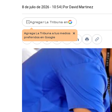
8 de julio de 2026 - 10:54
| Por
David Martinez
Agregar La Tribuna en
Facebook
X
Telegram
WhatsApp
Pinterest
LinkedIn
Print
Copy li