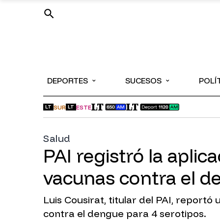
⌄
⌄
DEPORTES
SUCESOS
POLÍ
SUR
ESTE
LT
LT
Salud
PAI registró la apli
vacunas contra el d
Luis Cousirat, titular del PAI, report
contra el dengue para 4 serotipos.