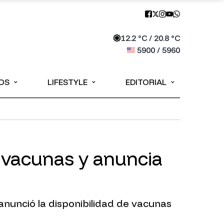
12.2
°C /
20.8
°C
5900
/
5960
⌄
⌄
⌄
OS
LIFESTYLE
EDITORIAL
0 vacunas y anuncia
 anunció la disponibilidad de vacunas