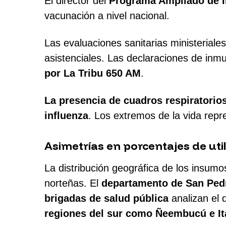
El director del
Programa Ampliado de I
vacunación a nivel nacional.
Las evaluaciones sanitarias ministeriales 
asistenciales. Las declaraciones de in
por La Tribu 650 AM
.
La presencia de cuadros respiratorio
influenza
. Los extremos de la vida repr
Asimetrías en porcentajes de uti
La distribución geográfica de los insu
norteñas. El
departamento de San Pedr
brigadas de salud pública
analizan el d
regiones del sur como Ñeembucú e I