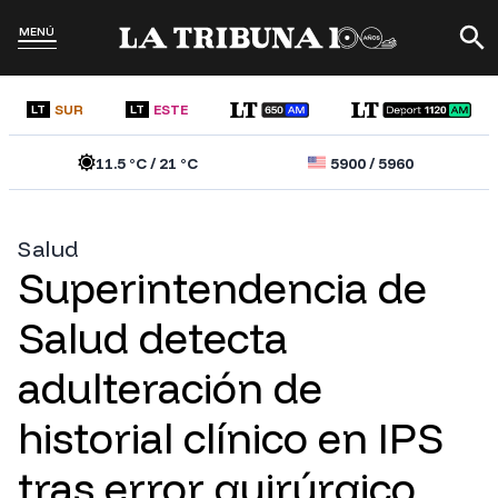
MENÚ
SUR
ESTE
LT
LT
11.5
°C /
21
°C
5900
/
5960
Salud
Superintendencia de
Salud detecta
adulteración de
historial clínico en IPS
tras error quirúrgico