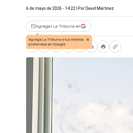
6 de mayo de 2026 - 14:22
| Por
David Martinez
Agregar La Tribuna en
Facebook
X
Telegram
WhatsApp
Pinterest
LinkedIn
Print
Copy li