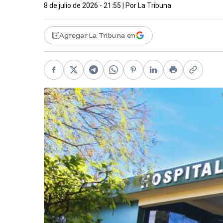
8 de julio de 2026 - 21:55
| Por
La Tribuna
Agregar La Tribuna en
Facebook
X
Telegram
WhatsApp
Pinterest
LinkedIn
Print
Copy li