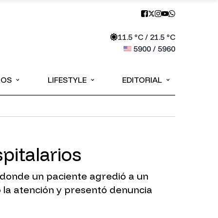
11.5
°C /
21.5
°C
5900
/
5960
⌄
⌄
⌄
IOS
LIFESTYLE
EDITORIAL
pitalarios
 donde un paciente agredió a un
 la atención y presentó denuncia