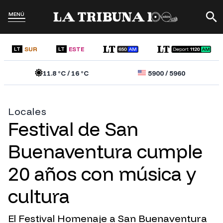
MENÚ
SUR
ESTE
LT
LT
11.8
°C /
16
°C
5900
/
5960
Locales
Festival de San
Buenaventura cumple
20 años con música y
cultura
El Festival Homenaje a San Buenaventura