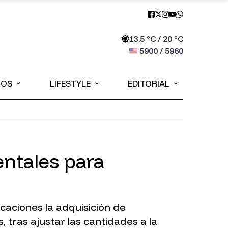
13.5
°C /
20
°C
5900
/
5960
⌄
⌄
⌄
IOS
LIFESTYLE
EDITORIAL
ntales para
icaciones la adquisición de
 tras ajustar las cantidades a la