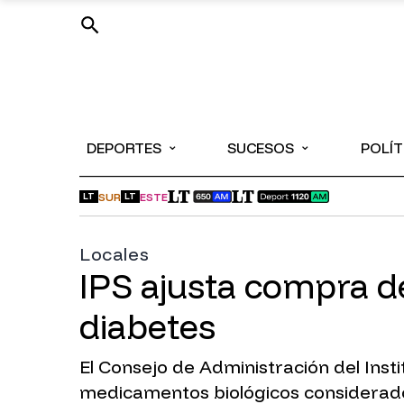
⌄
⌄
DEPORTES
SUCESOS
POLÍT
SUR
ESTE
LT
LT
Locales
IPS ajusta compra 
diabetes
El Consejo de Administración del Insti
medicamentos biológicos considerados 