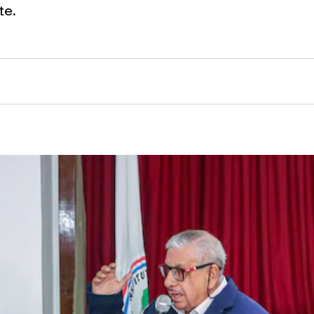
te.
nk