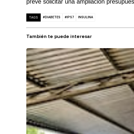
prevé solicitar una ampliación presupues
#DIABETES
#IPS7
INSULINA
TAGS
También te puede interesar