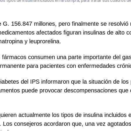
s tipos de insulina incluidos en la compra, para tratar sus cuadros de
 G. 156.847 millones, pero finalmente se resolvió 
medicamentos afectados figuran insulinas de alto co
tropina y leuprorelina.
os fármacos consumen una parte importante del gast
ermanente para pacientes con enfermedades cróni
iabetes del IPS informaron que la situación de lo
icamentos puede provocar descompensaciones que d
ieren actualmente los tipos de insulina incluidos 
. Los consejeros acordaron que, una vez agotados 