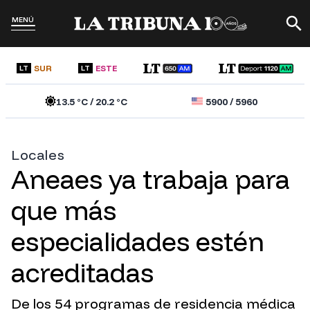
MENÚ
SUR
ESTE
LT
LT
13.5
°C /
20.2
°C
5900
/
5960
Locales
Aneaes ya trabaja para
que más
especialidades estén
acreditadas
De los 54 programas de residencia médica