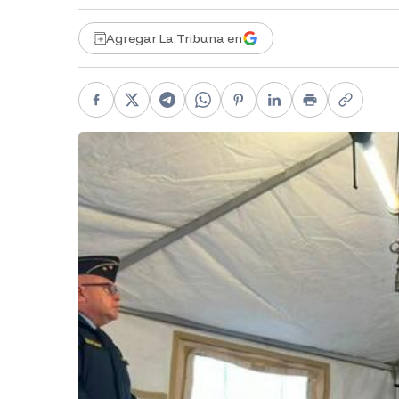
Agregar La Tribuna en
Facebook
X
Telegram
WhatsApp
Pinterest
LinkedIn
Print
Copy li