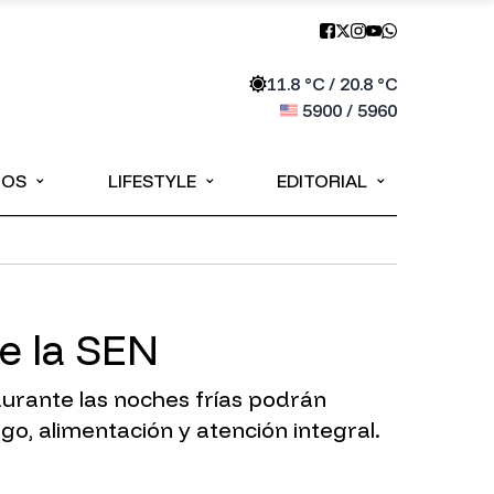
11.8
°C /
20.8
°C
5900
/
5960
⌄
⌄
⌄
IOS
LIFESTYLE
EDITORIAL
de la SEN
durante las noches frías podrán
o, alimentación y atención integral.