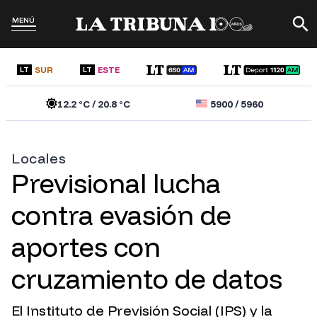
MENÚ
SUR
ESTE
LT
LT
12.2
°C /
20.8
°C
5900
/
5960
Locales
Previsional lucha
contra evasión de
aportes con
cruzamiento de datos
El Instituto de Previsión Social (IPS) y la