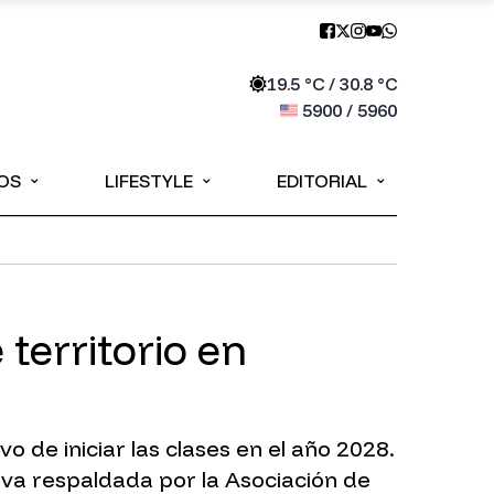
19.5
°C /
30.8
°C
5900
/
5960
⌄
⌄
⌄
OS
LIFESTYLE
EDITORIAL
territorio en
de iniciar las clases en el año 2028.
va respaldada por la Asociación de