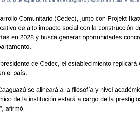
una zona de expansión urbana de Caaguazú y apunta a ampliar el acce
rollo Comunitario (Cedec), junto con Projekt Ikat
ativo de alto impacto social con la construcción
ertas en 2028 y busca generar oportunidades concr
partamento.
presidente de Cedec, el establecimiento replicará
n el país.
aguazú se alineará a la filosofía y nivel académic
mico de la institución estará a cargo de la presti
, afirmó.