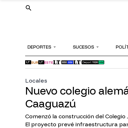
⌄
⌄
DEPORTES
SUCESOS
POLÍ
SUR
ESTE
LT
LT
Locales
Nuevo colegio alemán
Caaguazú
Comenzó la construcción del Colegio J
El proyecto prevé infraestructura pa