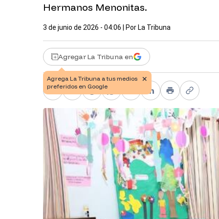
Hermanos Menonitas.
3 de junio de 2026 - 04:06
| Por
La Tribuna
Agregar La Tribuna en
Facebook
X
Telegram
WhatsApp
Pinterest
LinkedIn
Print
Copy li