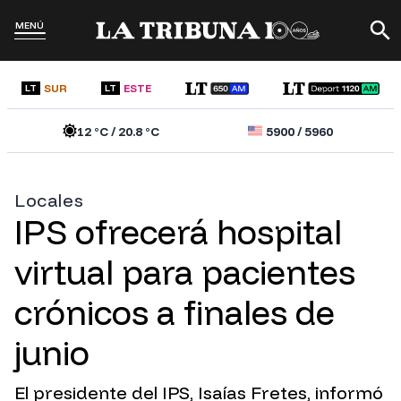
MENÚ
SUR
ESTE
LT
LT
12
°C /
20.8
°C
5900
/
5960
Locales
IPS ofrecerá hospital
virtual para pacientes
crónicos a finales de
junio
El presidente del IPS, Isaías Fretes, informó