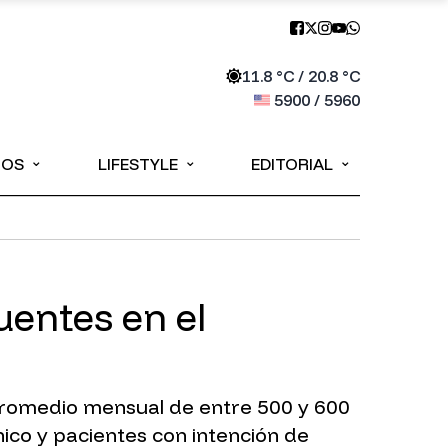
11.8
°C /
20.8
°C
5900
/
5960
⌄
⌄
⌄
IOS
LIFESTYLE
EDITORIAL
uentes en el
 promedio mensual de entre 500 y 600
ico y pacientes con intención de