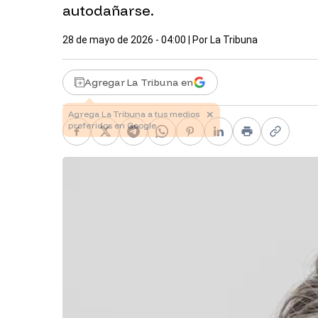
autodañarse.
28 de mayo de 2026 - 04:00
| Por
La Tribuna
Agregar La Tribuna en
Facebook
X
Telegram
WhatsApp
Pinterest
LinkedIn
Print
Copy li