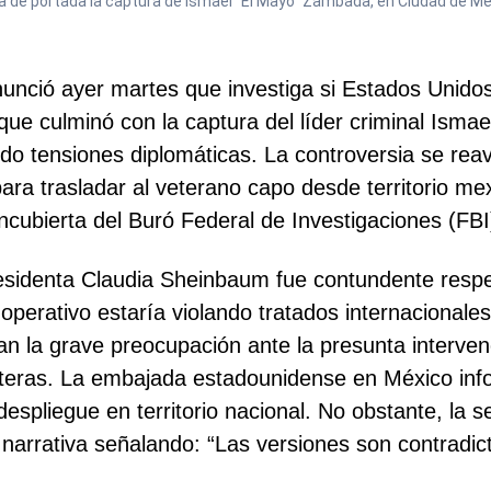
de portada la captura de Ismael "El Mayo" Zambada, en Ciudad de Méxic
nció ayer martes que investiga si Estados Unidos 
 que culminó con la captura del líder criminal Ism
do tensiones diplomáticas. La controversia se reavi
o para trasladar al veterano capo desde territorio 
cubierta del Buró Federal de Investigaciones (FBI
esidenta Claudia Sheinbaum fue contundente respec
perativo estaría violando tratados internacionales 
n la grave preocupación ante la presunta interven
nteras. La embajada estadounidense en México in
despliegue en territorio nacional. No obstante, la 
arrativa señalando: “Las versiones son contradict