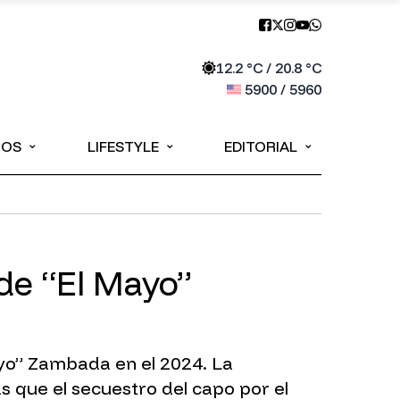
12.2
°C /
20.8
°C
5900
/
5960
⌄
⌄
⌄
IOS
LIFESTYLE
EDITORIAL
de “El Mayo”
ayo” Zambada en el 2024. La
s que el secuestro del capo por el