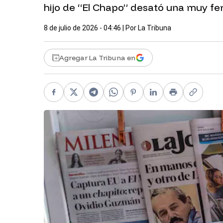
hijo de “El Chapo” desató una muy fe
8 de julio de 2026 - 04:46
| Por
La Tribuna
Agregar La Tribuna en
Facebook
X
Telegram
WhatsApp
Pinterest
LinkedIn
Print
Copy li