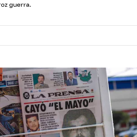
roz guerra.
nk