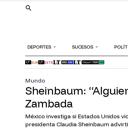
⌄
⌄
DEPORTES
SUCESOS
POLÍT
SUR
ESTE
LT
LT
Mundo
Sheinbaum: “Alguien 
Zambada
México investiga si Estados Unidos vi
presidenta Claudia Sheinbaum advirti